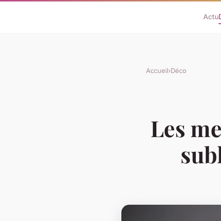
Actu
Accueil
›
Déco
Les me
sub