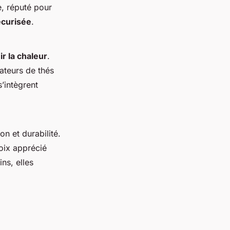
e, réputé pour
sécurisée
.
ir la chaleur
.
ateurs de thés
 s’intègrent
ion et durabilité.
hoix apprécié
ns, elles