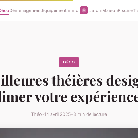
Déco
Déménagement
Équipement
Immo
Jardin
Maison
Piscine
Tr
DÉCO
illeures théières desi
limer votre expérience
Théo
•
14 avril 2025
•
3 min de lecture