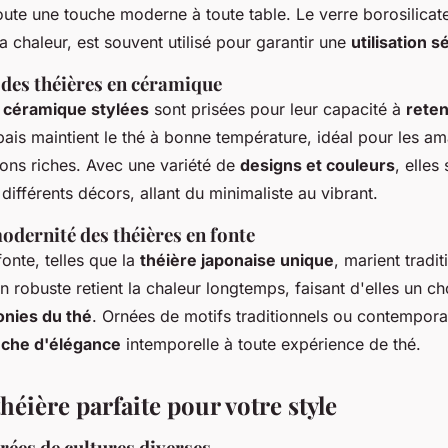
ute une touche moderne à toute table. Le verre borosilicat
la chaleur, est souvent utilisé pour garantir une
utilisation 
 des théières en céramique
n céramique stylées
sont prisées pour leur capacité à
reten
ais maintient le thé à bonne température, idéal pour les am
ions riches. Avec une variété de
designs et couleurs
, elles
différents décors, allant du minimaliste au vibrant.
odernité des théières en fonte
fonte, telles que la
théière japonaise unique
, marient tradit
n robuste retient la chaleur longtemps, faisant d'elles un c
nies du thé
. Ornées de motifs traditionnels ou contemporai
uche d'élégance
intemporelle à toute expérience de thé.
théière parfaite pour votre style
rées de cultures diverses