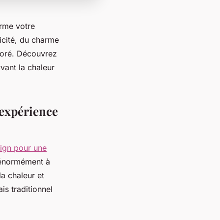
orme votre
ticité, du charme
oloré. Découvrez
vant la chaleur
 expérience
sign pour une
t énormément à
la chaleur et
is traditionnel