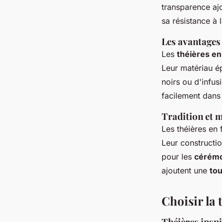
transparence ajo
sa résistance à 
Les avantages
Les
théières e
Leur matériau ép
noirs ou d'infus
facilement dans 
Tradition et m
Les théières en 
Leur constructio
pour les
cérémo
ajoutent une
to
Choisir la 
Théières inspi