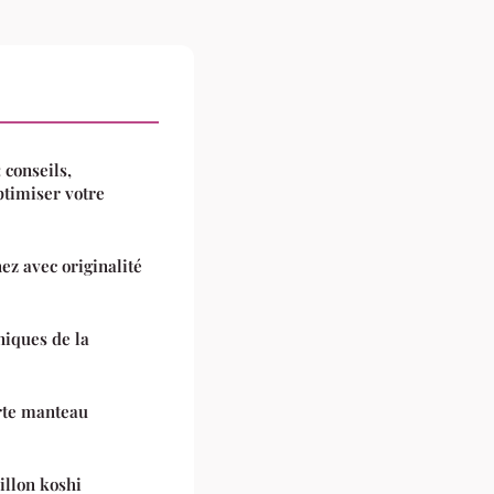
conseils,
ptimiser votre
nez avec originalité
niques de la
rte manteau
illon koshi