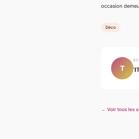
occasion demeu
Déco
EC
T
T
← Voir tous les a