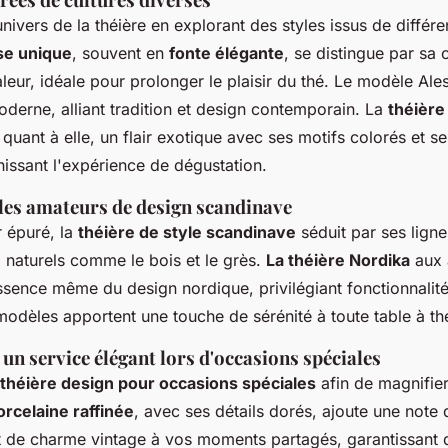
nivers de la théière en explorant des styles issus de différe
se unique
, souvent en
fonte élégante
, se distingue par sa 
leur, idéale pour prolonger le plaisir du thé. Le modèle Al
oderne, alliant tradition et design contemporain. La
théière
 quant à elle, un flair exotique avec ses motifs colorés et s
hissant l'expérience de dégustation.
les amateurs de design scandinave
r épuré, la
théière de style scandinave
séduit par ses ligne
 naturels comme le bois et le grès.
La théière Nordika
aux 
ssence même du design nordique, privilégiant fonctionnalité
modèles apportent une touche de sérénité à toute table à th
un service élégant lors d'occasions spéciales
théière design pour occasions spéciales
afin de magnifier
orcelaine raffinée
, avec ses détails dorés, ajoute une note 
et de charme vintage à vos moments partagés, garantissant