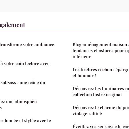
également
 transforme votre ambiance
Blog aménagement maison : 
tendances et astuces pour o
intérieur
à votre coin lecture avec
Les tirelires cochon : éparg
et humour !
 sottsass : une icône du
Découvrez les luminaires u
collection lustre original
réez une atmosphère
s
Découvrez le charme du po
vintage raffiné
ordonnée et stylée avec le
l
Éveillez vos sens avec le car