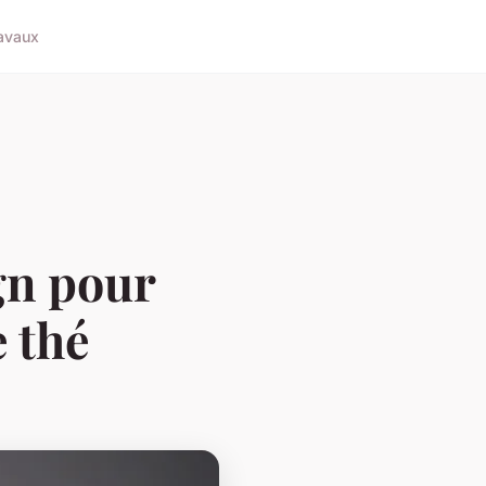
avaux
gn pour
 thé