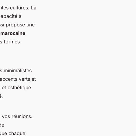
ntes cultures. La
capacité à
essi propose une
 marocaine
es formes
s minimalistes
accents verts et
 et esthétique
é.
 vos réunions.
de
 que chaque